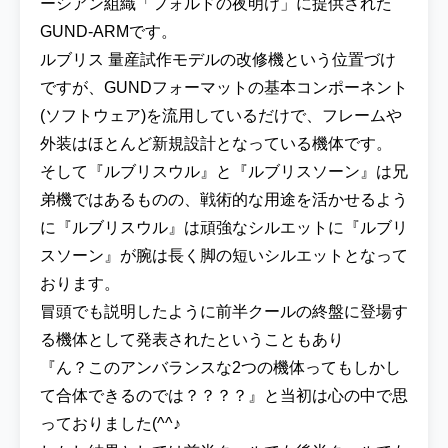
ーシアン組織「フォルドの夜明け」に提供された
GUND-ARMです。
ルブリス 量産試作モデルの改修機という位置づけ
ですが、GUNDフォーマットの基本コンポーネント
(ソフトウェア)を流用しているだけで、フレームや
外装はほとんど新規設計となっている機体です。
そして『ルブリスウル』と『ルブリスソーン』は兄
弟機ではあるものの、戦術的な用途を活かせるよう
に『ルブリスウル』は頑強なシルエットに『ルブリ
スソーン』が腕は長く脚の短いシルエットとなって
おります。
冒頭でも説明したように前半クールの終盤に登場す
る機体として発表されたということもあり
『ん？このアンバランスな2つの機体ってもしかし
て合体できるのでは？？？？』と当初は心の中で思
っておりました(^^♪