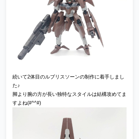
続いて2体目のルブリスソーンの制作に着手しまし
た♪
脚より腕の方が長い独特なスタイルは結構攻めてま
すよね(#^^#)