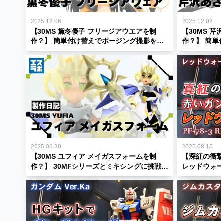
2025.12.06
2025.12.02
【30MS 黛冬優子 フリージアウエアを制
【30MS 
作？】 簡単付け替えでポージング撮影を楽
作？】 簡
しんでみた☆こんちゃんの制作日記
しんでみた
2025.09.29
2025.08.15
【30MS ユフィア メイガスフォームを制
【深紅の衝
作？】 30MFシリーズとミキシングに挑戦し
レッドウォ
てみた☆こんちゃんの制作日記
現！