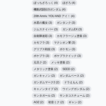
ぼっちざろっく (4)
ぼざろ (4)
機動武闘伝Gガンダム (4)
20th Anniv. YOU AND アイ！ (4)
水星の魔女 (3)
ガンタンク (3)
ジムスナイパー (3)
ガンダムEX (3)
自衛隊迷彩 (3)
カモフラージュ塗装 (3)
カモフラ (3)
マクシオン軍 (3)
グリプス戦役 (3)
ポケモン (3)
ポケプラ (3)
ポケプラクイック (3)
元旦ク (2)
メッキ塗装 (2)
メタリック塗装 (2)
SEED (2)
ガンキャノン (2)
ガンダムベース (2)
ガンダムマーク2 (2)
ドラえもん (2)
キャノンタイプ (2)
ウイングガンダム (2)
サンタガール (2)
サンタコスチューム (2)
AOZ (2)
初音ミク (2)
ギャン (2)