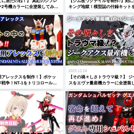
たのね！】 真紅のジフレ
【ジム改ワグテイルを制作♪】刻に
ァ2号機カラーに全塗装してみ
キング地獄！模型誌の付録キット
Gundam GQuuuuuuX】
全塗装に挑戦！
2025.12.24
用アレックスを制作！】ポケッ
【その禍々しさトラウマ級？】 ジークアク
戦争！NT-1をトリコロールカ
スをエヴァ量産機カラーに全塗装
装！
た！【機動戦士Gundam GQuuuu