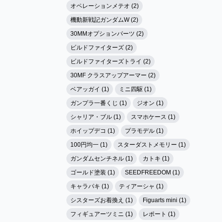
オペレーションメテオ (2)
機動新戦記ガンダムW (2)
30MMオプションパーツ (2)
ビルドファイターズ (2)
ビルドファイターズトライ (2)
30MF クラスアップアーマー (2)
ベアッガイ (1)
ミニ四駆 (1)
ガンプラ一番くじ (1)
ジオン (1)
シャリア・ブル (1)
スマホケース (1)
ホイップデコ (1)
プラモデル (1)
100円均一 (1)
スターダストメモリー (1)
ガンダムセンチネル (1)
カトキ (1)
ゴールド塗装 (1)
SEEDFREEDOM (1)
キャラパキ (1)
ティアーシャ (1)
シスターズお着換え (1)
Figuarts mini (1)
フィギュアーツミニ (1)
レポート (1)