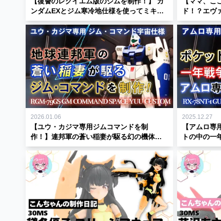
【復讐のレクイエム版のジムを制作！】 ガ
【ママ、ここに居
ンダムEXとジム寒冷地仕様を使ってミキシ
ド！？エヴ
ングしてみた♪
た！【機動戦士
2026.01.06
2025.12.27
【ユウ・カジマ専用ジムコマンドを制
【アムロ専
作！】連邦軍の蒼い稲妻が駆る幻の機体を
トの中の一年
ミキシング制作してみた！
ラーに全塗