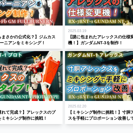
2025.03.19
らまさかの公式化？】ジムカス
【謎に包まれたアレックスの仕様
バーニアンをミキシング！
機！】ガンダムNT-3を制作！
2025.02.20
遅れて完成？】アレックスのプ
【ミキシング制作に挑戦！】寸胴
をミキシング制作に挑戦！
スを手軽にプロポーション改善して