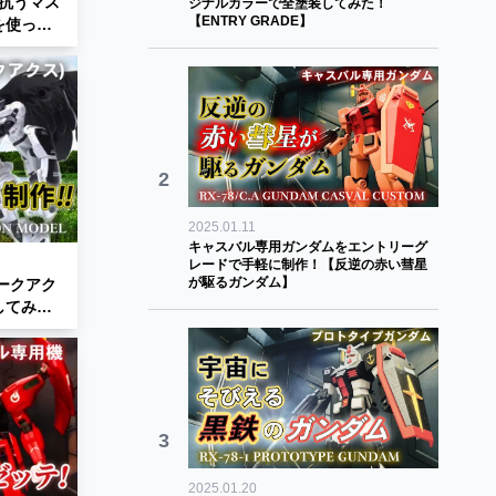
抗うマス
ジナルカラーで全塗装してみた！
【ENTRY GRADE】
を使って
2
2025.01.11
キャスバル専用ガンダムをエントリーグ
レードで手軽に制作！【反逆の赤い彗星
が駆るガンダム】
してみ
uuX】
3
2025.01.20