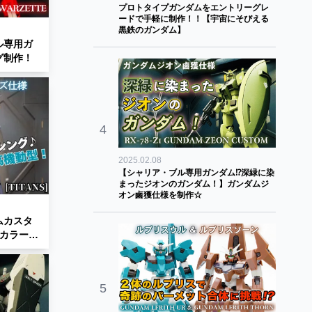
プロトタイプガンダムをエントリーグレ
ードで手軽に制作！！【宇宙にそびえる
黒鉄のガンダム】
ル専用ガ
グ制作！
4
2025.02.08
【シャリア・ブル専用ガンダム⁉深緑に染
まったジオンのガンダム！】ガンダムジ
オン鹵獲仕様を制作☆
ムカスタ
カラーで
5