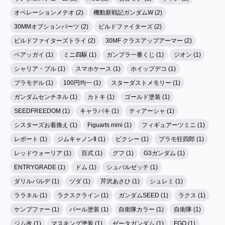
オペレーションメテオ (2)
機動新戦記ガンダムW (2)
30MMオプションパーツ (2)
ビルドファイターズ (2)
ビルドファイターズトライ (2)
30MF クラスアップアーマー (2)
ベアッガイ (1)
ミニ四駆 (1)
ガンプラ一番くじ (1)
ジオン (1)
シャリア・ブル (1)
スマホケース (1)
ホイップデコ (1)
プラモデル (1)
100円均一 (1)
スターダストメモリー (1)
ガンダムセンチネル (1)
カトキ (1)
ゴールド塗装 (1)
SEEDFREEDOM (1)
キャラパキ (1)
ティアーシャ (1)
シスターズお着換え (1)
Figuarts mini (1)
フィギュアーツミニ (1)
レポート (1)
ジムキャノンⅡ (1)
ピクシー (1)
プラモ狂四郎 (1)
レッドウォーリア (1)
百式 (1)
グフ (1)
G3ガンダム (1)
ENTRYGRADE (1)
ドム (1)
シュバルゼッテ (1)
ダリルバルデ (1)
ヅダ (1)
芹沢あさひ (1)
シュレミ (1)
ララネル (1)
ラクスクライン (1)
ガンダムSEED (1)
ラクス (1)
ケンプファー (1)
パール塗装 (1)
自衛隊カラー (1)
自衛隊 (1)
ジム改 (1)
マスキング塗装 (1)
ゼータガンダム (1)
FGO (1)