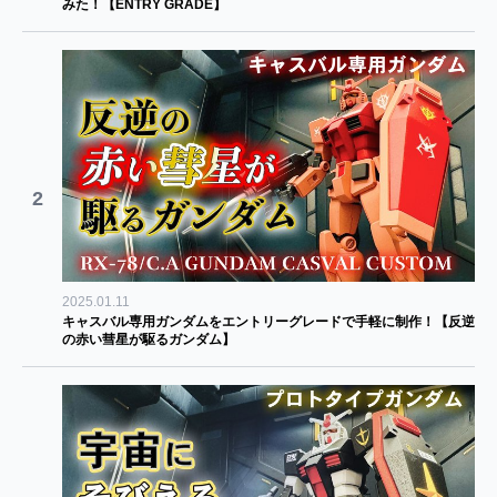
みた！【ENTRY GRADE】
2
2025.01.11
キャスバル専用ガンダムをエントリーグレードで手軽に制作！【反逆
の赤い彗星が駆るガンダム】