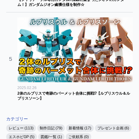
ム！】ガンダムジオン鹵獲仕様を制作☆
5
2025.02.26
2体のルブリスで奇跡のパーメット合体に挑戦⁉【ルブリスウル＆ル
ブリスソーン】
カテゴリー
レビュー (113)
制作日記 (79)
新着情報 (17)
プレゼント企画 (6)
エスホビGP (5)
図鑑/一覧 (1)
ご依頼系 (0)