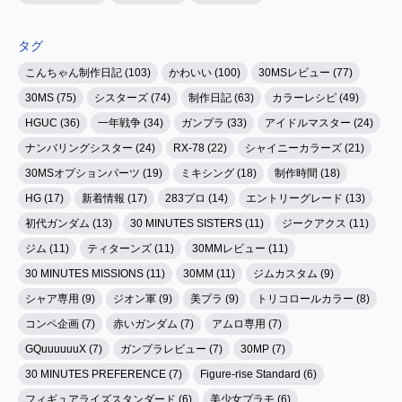
タグ
こんちゃん制作日記 (103)
かわいい (100)
30MSレビュー (77)
30MS (75)
シスターズ (74)
制作日記 (63)
カラーレシピ (49)
HGUC (36)
一年戦争 (34)
ガンプラ (33)
アイドルマスター (24)
ナンバリングシスター (24)
RX-78 (22)
シャイニーカラーズ (21)
30MSオプションパーツ (19)
ミキシング (18)
制作時間 (18)
HG (17)
新着情報 (17)
283プロ (14)
エントリーグレード (13)
初代ガンダム (13)
30 MINUTES SISTERS (11)
ジークアクス (11)
ジム (11)
ティターンズ (11)
30MMレビュー (11)
30 MINUTES MISSIONS (11)
30MM (11)
ジムカスタム (9)
シャア専用 (9)
ジオン軍 (9)
美プラ (9)
トリコロールカラー (8)
コンペ企画 (7)
赤いガンダム (7)
アムロ専用 (7)
GQuuuuuuX (7)
ガンプラレビュー (7)
30MP (7)
30 MINUTES PREFERENCE (7)
Figure-rise Standard (6)
フィギュアライズスタンダード (6)
美少女プラモ (6)