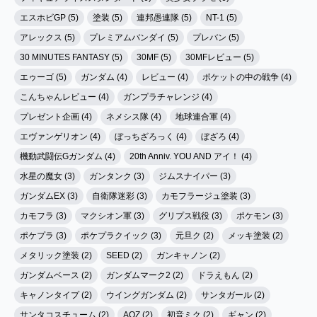
エスホビGP (5)
塗装 (5)
連邦愚連隊 (5)
NT-1 (5)
アレックス (5)
プレミアムバンダイ (5)
プレバン (5)
30 MINUTES FANTASY (5)
30MF (5)
30MFレビュー (5)
エゥーゴ (5)
ガンダム (4)
レビュー (4)
ポケットの中の戦争 (4)
こんちゃんレビュー (4)
ガンプラチャレンジ (4)
プレゼント企画 (4)
ネメシス隊 (4)
地球連合軍 (4)
エヴァンゲリオン (4)
ぼっちざろっく (4)
ぼざろ (4)
機動武闘伝Gガンダム (4)
20th Anniv. YOU AND アイ！ (4)
水星の魔女 (3)
ガンタンク (3)
ジムスナイパー (3)
ガンダムEX (3)
自衛隊迷彩 (3)
カモフラージュ塗装 (3)
カモフラ (3)
マクシオン軍 (3)
グリプス戦役 (3)
ポケモン (3)
ポケプラ (3)
ポケプラクイック (3)
元旦ク (2)
メッキ塗装 (2)
メタリック塗装 (2)
SEED (2)
ガンキャノン (2)
ガンダムベース (2)
ガンダムマーク2 (2)
ドラえもん (2)
キャノンタイプ (2)
ウイングガンダム (2)
サンタガール (2)
サンタコスチューム (2)
AOZ (2)
初音ミク (2)
ギャン (2)