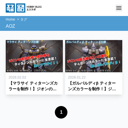
Home
タグ
AOZ
2026.02.02
2026.01.22
【マラサイ ティターンズカ
【ガルバルディβ ティター
ラーを制作！】ジオンの意
ンズカラーを制作！】ジオ
匠を持つ傑作機を全塗装し
ンの血を継ぐエース機を全
てみた♪
塗装してみた♪
1