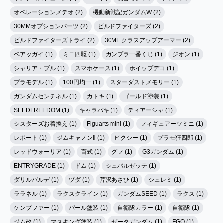
オペレーションメテオ (2)
機動新戦記ガンダムW (2)
30MMオプションパーツ (2)
ビルドファイターズ (2)
ビルドファイターズトライ (2)
30MF クラスアップアーマー (2)
ベアッガイ (1)
ミニ四駆 (1)
ガンプラ一番くじ (1)
ジオン (1)
シャリア・ブル (1)
スマホケース (1)
ホイップデコ (1)
プラモデル (1)
100円均一 (1)
スターダストメモリー (1)
ガンダムセンチネル (1)
カトキ (1)
ゴールド塗装 (1)
SEEDFREEDOM (1)
キャラパキ (1)
ティアーシャ (1)
シスターズお着換え (1)
Figuarts mini (1)
フィギュアーツミニ (1)
レポート (1)
ジムキャノンⅡ (1)
ピクシー (1)
プラモ狂四郎 (1)
レッドウォーリア (1)
百式 (1)
グフ (1)
G3ガンダム (1)
ENTRYGRADE (1)
ドム (1)
シュバルゼッテ (1)
ダリルバルデ (1)
ヅダ (1)
芹沢あさひ (1)
シュレミ (1)
ララネル (1)
ラクスクライン (1)
ガンダムSEED (1)
ラクス (1)
ケンプファー (1)
パール塗装 (1)
自衛隊カラー (1)
自衛隊 (1)
ジム改 (1)
マスキング塗装 (1)
ゼータガンダム (1)
FGO (1)