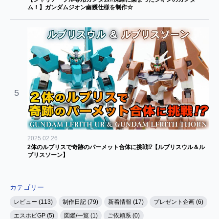
ム！】ガンダムジオン鹵獲仕様を制作☆
5
2025.02.26
2体のルブリスで奇跡のパーメット合体に挑戦⁉【ルブリスウル＆ル
ブリスソーン】
カテゴリー
レビュー (113)
制作日記 (79)
新着情報 (17)
プレゼント企画 (6)
エスホビGP (5)
図鑑/一覧 (1)
ご依頼系 (0)