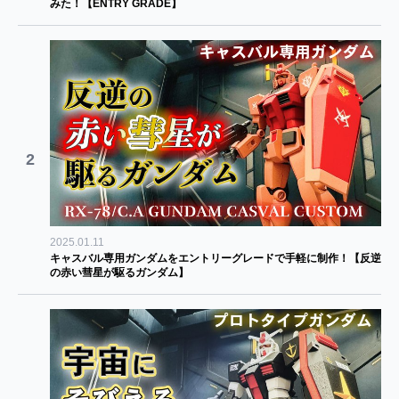
みた！【ENTRY GRADE】
2
2025.01.11
キャスバル専用ガンダムをエントリーグレードで手軽に制作！【反逆
の赤い彗星が駆るガンダム】