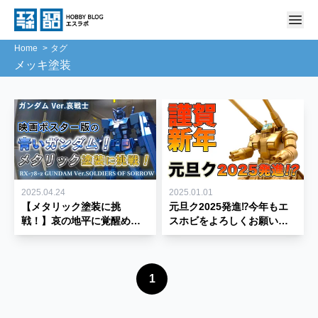
Home
タグ
メッキ塗装
2025.04.24
2025.01.01
【メタリック塗装に挑
元旦ク2025発進⁉今年もエ
戦！】哀の地平に覚醒める
スホビをよろしくお願いし
か?映画ポスター版ガンダム
ます♪
を再現！
1