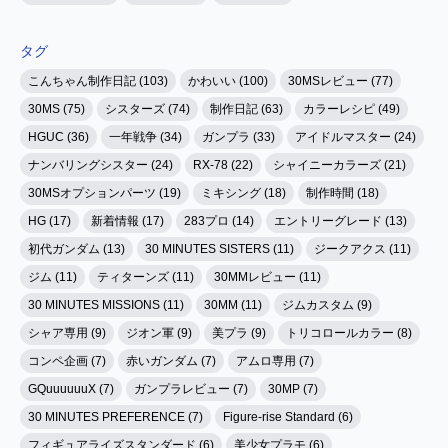
タグ
こんちゃん制作日記 (103)
かわいい (100)
30MSレビュー (77)
30MS (75)
シスターズ (74)
制作日記 (63)
カラーレシピ (49)
HGUC (36)
一年戦争 (34)
ガンプラ (33)
アイドルマスター (24)
ナンバリングシスター (24)
RX-78 (22)
シャイニーカラーズ (21)
30MSオプションパーツ (19)
ミキシング (18)
制作時間 (18)
HG (17)
新着情報 (17)
283プロ (14)
エントリーグレード (13)
初代ガンダム (13)
30 MINUTES SISTERS (11)
ジークアクス (11)
ジム (11)
ティターンズ (11)
30MMレビュー (11)
30 MINUTES MISSIONS (11)
30MM (11)
ジムカスタム (9)
シャア専用 (9)
ジオン軍 (9)
美プラ (9)
トリコロールカラー (8)
コンペ企画 (7)
赤いガンダム (7)
アムロ専用 (7)
GQuuuuuuX (7)
ガンプラレビュー (7)
30MP (7)
30 MINUTES PREFERENCE (7)
Figure-rise Standard (6)
フィギュアライズスタンダード (6)
美少女プラモ (6)