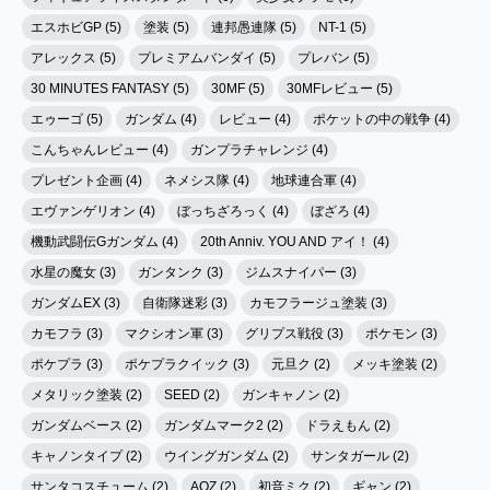
エスホビGP (5)
塗装 (5)
連邦愚連隊 (5)
NT-1 (5)
アレックス (5)
プレミアムバンダイ (5)
プレバン (5)
30 MINUTES FANTASY (5)
30MF (5)
30MFレビュー (5)
エゥーゴ (5)
ガンダム (4)
レビュー (4)
ポケットの中の戦争 (4)
こんちゃんレビュー (4)
ガンプラチャレンジ (4)
プレゼント企画 (4)
ネメシス隊 (4)
地球連合軍 (4)
エヴァンゲリオン (4)
ぼっちざろっく (4)
ぼざろ (4)
機動武闘伝Gガンダム (4)
20th Anniv. YOU AND アイ！ (4)
水星の魔女 (3)
ガンタンク (3)
ジムスナイパー (3)
ガンダムEX (3)
自衛隊迷彩 (3)
カモフラージュ塗装 (3)
カモフラ (3)
マクシオン軍 (3)
グリプス戦役 (3)
ポケモン (3)
ポケプラ (3)
ポケプラクイック (3)
元旦ク (2)
メッキ塗装 (2)
メタリック塗装 (2)
SEED (2)
ガンキャノン (2)
ガンダムベース (2)
ガンダムマーク2 (2)
ドラえもん (2)
キャノンタイプ (2)
ウイングガンダム (2)
サンタガール (2)
サンタコスチューム (2)
AOZ (2)
初音ミク (2)
ギャン (2)