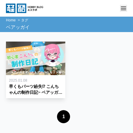
Home
タグ
ベアッガイ
2025.01.08
早くもパーツ紛失⁉ こんち
ゃんの制作日記~ ベアッガイ
オハナ & アロハロ セット編
~
1