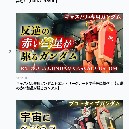
みた！【ENTRY GRADE】
2
2025.01.11
キャスバル専用ガンダムをエントリーグレードで手軽に制作！【反逆
の赤い彗星が駆るガンダム】