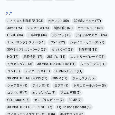
タグ
こんちゃん制作日記 (103)
かわいい (100)
30MSレビュー (77)
30MS (75)
シスターズ (74)
制作日記 (63)
カラーレシピ (49)
HGUC (36)
一年戦争 (34)
ガンプラ (33)
アイドルマスター (24)
ナンバリングシスター (24)
RX-78 (22)
シャイニーカラーズ (21)
30MSオプションパーツ (19)
ミキシング (18)
制作時間 (18)
HG (17)
新着情報 (17)
283プロ (14)
エントリーグレード (13)
初代ガンダム (13)
30 MINUTES SISTERS (11)
ジークアクス (11)
ジム (11)
ティターンズ (11)
30MMレビュー (11)
30 MINUTES MISSIONS (11)
30MM (11)
ジムカスタム (9)
シャア専用 (9)
ジオン軍 (9)
美プラ (9)
トリコロールカラー (8)
コンペ企画 (7)
赤いガンダム (7)
アムロ専用 (7)
GQuuuuuuX (7)
ガンプラレビュー (7)
30MP (7)
30 MINUTES PREFERENCE (7)
Figure-rise Standard (6)
フィギュアライズスタンダード (6)
美少女プラモ (6)