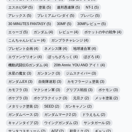
エスホビGP (5)
塗装 (5)
連邦愚連隊 (5)
NT-1 (5)
アレックス (5)
プレミアムバンダイ (5)
プレバン (5)
30 MINUTES FANTASY (5)
30MF (5)
30MFレビュー (5)
エゥーゴ (5)
ガンダム (4)
レビュー (4)
ポケットの中の戦争 (4)
こんちゃんレビュー (4)
ガンプラチャレンジ (4)
プレゼント企画 (4)
ネメシス隊 (4)
地球連合軍 (4)
エヴァンゲリオン (4)
ぼっちざろっく (4)
ぼざろ (4)
機動武闘伝Gガンダム (4)
20th Anniv. YOU AND アイ！ (4)
水星の魔女 (3)
ガンタンク (3)
ジムスナイパー (3)
ガンダムEX (3)
自衛隊迷彩 (3)
カモフラージュ塗装 (3)
カモフラ (3)
マクシオン軍 (3)
グリプス戦役 (3)
ポケモン (3)
ポケプラ (3)
ポケプラクイック (3)
元旦ク (2)
メッキ塗装 (2)
メタリック塗装 (2)
SEED (2)
ガンキャノン (2)
ガンダムベース (2)
ガンダムマーク2 (2)
ドラえもん (2)
キャノンタイプ (2)
ウイングガンダム (2)
サンタガール (2)
サンタコスチューム (2)
AOZ (2)
初音ミク (2)
ギャン (2)