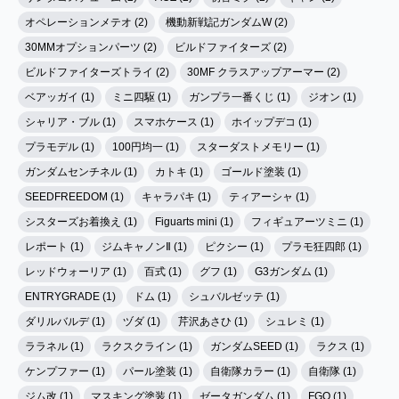
オペレーションメテオ (2)
機動新戦記ガンダムW (2)
30MMオプションパーツ (2)
ビルドファイターズ (2)
ビルドファイターズトライ (2)
30MF クラスアップアーマー (2)
ベアッガイ (1)
ミニ四駆 (1)
ガンプラ一番くじ (1)
ジオン (1)
シャリア・ブル (1)
スマホケース (1)
ホイップデコ (1)
プラモデル (1)
100円均一 (1)
スターダストメモリー (1)
ガンダムセンチネル (1)
カトキ (1)
ゴールド塗装 (1)
SEEDFREEDOM (1)
キャラパキ (1)
ティアーシャ (1)
シスターズお着換え (1)
Figuarts mini (1)
フィギュアーツミニ (1)
レポート (1)
ジムキャノンⅡ (1)
ピクシー (1)
プラモ狂四郎 (1)
レッドウォーリア (1)
百式 (1)
グフ (1)
G3ガンダム (1)
ENTRYGRADE (1)
ドム (1)
シュバルゼッテ (1)
ダリルバルデ (1)
ヅダ (1)
芹沢あさひ (1)
シュレミ (1)
ララネル (1)
ラクスクライン (1)
ガンダムSEED (1)
ラクス (1)
ケンプファー (1)
パール塗装 (1)
自衛隊カラー (1)
自衛隊 (1)
ジム改 (1)
マスキング塗装 (1)
ゼータガンダム (1)
FGO (1)