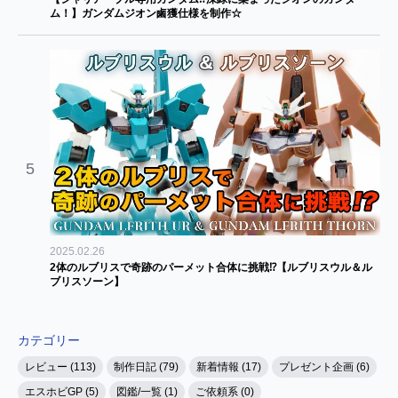
ム！】ガンダムジオン鹵獲仕様を制作☆
5
2025.02.26
2体のルブリスで奇跡のパーメット合体に挑戦⁉【ルブリスウル＆ル
ブリスソーン】
カテゴリー
レビュー (113)
制作日記 (79)
新着情報 (17)
プレゼント企画 (6)
エスホビGP (5)
図鑑/一覧 (1)
ご依頼系 (0)