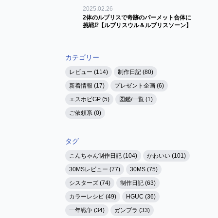
2025.02.26
2体のルブリスで奇跡のパーメット合体に
挑戦⁉【ルブリスウル＆ルブリスソーン】
カテゴリー
レビュー (114)
制作日記 (80)
新着情報 (17)
プレゼント企画 (6)
エスホビGP (5)
図鑑/一覧 (1)
ご依頼系 (0)
タグ
こんちゃん制作日記 (104)
かわいい (101)
30MSレビュー (77)
30MS (75)
シスターズ (74)
制作日記 (63)
カラーレシピ (49)
HGUC (36)
一年戦争 (34)
ガンプラ (33)