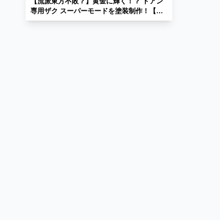
【流派東方不敗？】黄金に輝く！？ ドアン
専用ザク スーパーモードを塗装制作！【ゴ
ールド塗装】