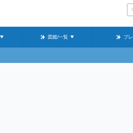
図鑑/一覧
プレ