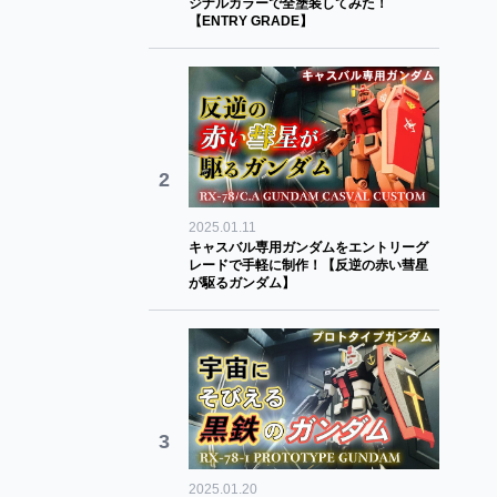
ジナルカラーで全塗装してみた！
【ENTRY GRADE】
2
2025.01.11
キャスバル専用ガンダムをエントリーグ
レードで手軽に制作！【反逆の赤い彗星
が駆るガンダム】
3
2025.01.20