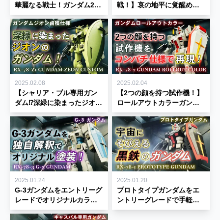
華麗なる戦士！ガンダム2P
戦！】哀の地平に覚醒める
カラーをエントリーグレー
か?映画ポスター版ガンダム
ドで制作☆
を再現！
2025.02.08
2025.02.04
【シャリア・ブル専用ガン
【2つの顔を持つ試作機！】
ダム⁉深緑に染まったジオン
ロールアウトカラーガンダ
のガンダム！】ガンダムジ
ムをエントリーグレードで
オン鹵獲仕様を制作☆
制作！をコンパチ仕様で再
現！
2025.01.24
2025.01.20
G-3ガンダムをエントリーグ
プロトタイプガンダムをエ
レードでオリジナルカラー
ントリーグレードで手軽に
で全塗装してみた！
制作！！【宇宙にそびえる
【ENTRY GRADE】
黒鉄のガンダム】