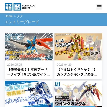
Home
タグ
エントリーグレード
2026.05.05
2026.04.29
【任務失敗？】本家アーリ
【キミはもう見たか？！】
ータイプ！Gガン版ウイング
ガンダムチキンタツタ専用
ガンダムを制作してみた！
をガンプラで完全再現して
【エントリーグレード】
みた！【エントリーグレー
ド】