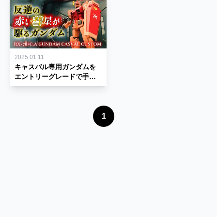
2025.01.11
キャスバル専用ガンダムを
エントリーグレードで手軽
に制作！【反逆の赤い彗星
が駆るガンダム】
1