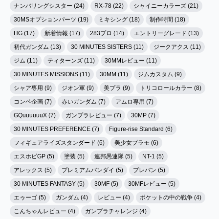
ナンバリングシスター (24)
RX-78 (22)
シャイニーカラーズ (21)
30MSオプションパーツ (19)
ミキシング (18)
制作時間 (18)
HG (17)
新着情報 (17)
283プロ (14)
エントリーグレード (13)
初代ガンダム (13)
30 MINUTES SISTERS (11)
ジークアクス (11)
ジム (11)
ティターンズ (11)
30MMレビュー (11)
30 MINUTES MISSIONS (11)
30MM (11)
ジムカスタム (9)
シャア専用 (9)
ジオン軍 (9)
美プラ (9)
トリコロールカラー (8)
コンペ企画 (7)
赤いガンダム (7)
アムロ専用 (7)
GQuuuuuuX (7)
ガンプラレビュー (7)
30MP (7)
30 MINUTES PREFERENCE (7)
Figure-rise Standard (6)
フィギュアライズスタンダード (6)
美少女プラモ (6)
エスホビGP (5)
塗装 (5)
連邦愚連隊 (5)
NT-1 (5)
アレックス (5)
プレミアムバンダイ (5)
プレバン (5)
30 MINUTES FANTASY (5)
30MF (5)
30MFレビュー (5)
エゥーゴ (5)
ガンダム (4)
レビュー (4)
ポケットの中の戦争 (4)
こんちゃんレビュー (4)
ガンプラチャレンジ (4)