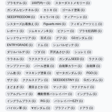
プラモデル (1)
100円均一 (1)
スターダストメモリー (1)
ガンダムセンチネル (1)
カトキ (1)
ゴールド塗装 (1)
SEEDFREEDOM (1)
キャラパキ (1)
ティアーシャ (1)
シスターズお着換え (1)
Figuarts mini (1)
フィギュアーツミニ (1)
レポート (1)
ジムキャノンⅡ (1)
ピクシー (1)
プラモ狂四郎 (1)
レッドウォーリア (1)
百式 (1)
グフ (1)
G3ガンダム (1)
ENTRYGRADE (1)
ドム (1)
シュバルゼッテ (1)
ダリルバルデ (1)
ヅダ (1)
芹沢あさひ (1)
シュレミ (1)
ララネル (1)
ラクスクライン (1)
ガンダムSEED (1)
ラクス (1)
ケンプファー (1)
パール塗装 (1)
自衛隊カラー (1)
自衛隊 (1)
ジム改 (1)
マスキング塗装 (1)
ゼータガンダム (1)
FGO (1)
ザク (1)
ククルスドアン (1)
SEEDDESTINY (1)
Gガンダム (1)
まどまぎ (1)
鹿目まどか (1)
マック (1)
マクドナルド (1)
リアルグレード (1)
機動警察パトレイバー (1)
イングラム (1)
イングラムプラス (1)
RG (1)
パトレイバーEZY (1)
パイロン軍 (1)
∀ガンダム (1)
プラフィア (1)
ドアラ (1)