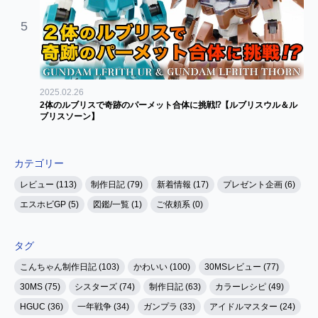
5
2025.02.26
2体のルブリスで奇跡のパーメット合体に挑戦⁉【ルブリスウル＆ル
ブリスソーン】
カテゴリー
レビュー (113)
制作日記 (79)
新着情報 (17)
プレゼント企画 (6)
エスホビGP (5)
図鑑/一覧 (1)
ご依頼系 (0)
タグ
こんちゃん制作日記 (103)
かわいい (100)
30MSレビュー (77)
30MS (75)
シスターズ (74)
制作日記 (63)
カラーレシピ (49)
HGUC (36)
一年戦争 (34)
ガンプラ (33)
アイドルマスター (24)