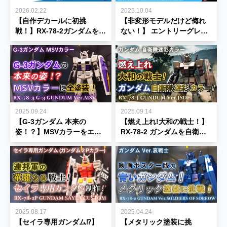
2026.02.22
2025.10.04
【自作デカールに初挑
【非変形モデルだけど侮れ
戦！】RX-78-2ガンダムをエ
ない！】 エントリーグレー
スホビオリジナルカラーに
ド 1/144 ウイングガンダム
全塗装！【エントリーグレ
制作レビュー 【ENTRY
ード】
GRADE】
2025.09.24
2025.09.14
【G-3ガンダム 本来の
【燃え上れ!大和の戦士！】
姿！？】MSVカラーをエン
RX-78-2 ガンダムを自衛隊
トリーグレード RX-78-2 ガ
迷彩カラーで全塗装してみ
ンダムで全塗装♪
た！
2025.08.17
2025.04.24
【セイラ専用ガンダム⁉】
【メタリック塗装に挑