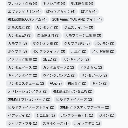
プレゼント企画 (4)
ネメシス隊 (4)
地球連合軍 (4)
エヴァンゲリオン (4)
ぼっちざろっく (4)
ぼざろ (4)
機動武闘伝Gガンダム (4)
20th Anniv. YOU AND アイ！ (4)
水星の魔女 (3)
ガンタンク (3)
ジムスナイパー (3)
ガンダムEX (3)
自衛隊迷彩 (3)
カモフラージュ塗装 (3)
カモフラ (3)
マクシオン軍 (3)
グリプス戦役 (3)
ポケモン (3)
ポケプラ (3)
ポケプラクイック (3)
元旦ク (2)
メッキ塗装 (2)
メタリック塗装 (2)
SEED (2)
ガンキャノン (2)
ガンダムベース (2)
ガンダムマーク2 (2)
ドラえもん (2)
キャノンタイプ (2)
ウイングガンダム (2)
サンタガール (2)
サンタコスチューム (2)
AOZ (2)
初音ミク (2)
ギャン (2)
オペレーションメテオ (2)
機動新戦記ガンダムW (2)
30MMオプションパーツ (2)
ビルドファイターズ (2)
ビルドファイターズトライ (2)
30MF クラスアップアーマー (2)
ベアッガイ (1)
ミニ四駆 (1)
ガンプラ一番くじ (1)
ジオン (1)
シャリア・ブル (1)
スマホケース (1)
ホイップデコ (1)