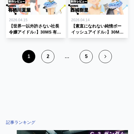
2026.04.15
2026.04.14
【世界一以外許さない社長
【素直になれない純情ボー
令嬢アイドル♪】30MS 有栖
イッシュアイドル♪】30MS
川夏葉 制作レビュー★【30
西城樹里 制作レビュー
MINUTES SISTERS】
★【30 MINUTES
SISTERS】
1
2
…
5
記事ランキング