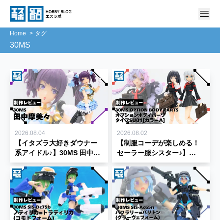
Home
タグ
30MS
2026.08.04
2026.08.02
【イタズラ大好きダウナー
【制服コーデが楽しめる！
系アイドル♪】30MS 田中摩
セーラー服シスター♪】
美々 制作レビュー★【30
30MS オプションボディパ
MINUTES SISTERS】
ーツ タイプSU01[カラーA]
レビュー｜色分け・可動・
30MPとの互換性を紹介【30
MINUTES SISTERS】