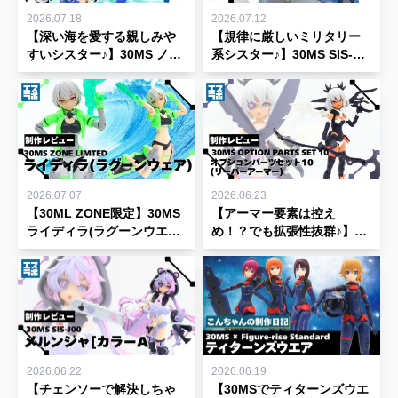
2026.07.18
2026.07.12
【深い海を愛する親しみや
【規律に厳しいミリタリー
すいシスター♪】30MS ノテ
系シスター♪】30MS SIS-
ィリカ=トラティリカ(コモ
Ac65n パワラリー＝パリト
ドフォーム) レビュー｜色分
ン(グラーヴェフォーム) 制
け・可動・付属品を徹底紹
作レビュー★【30 MINUTES
介 【30 MINUTES
SISTERS】
SISTERS】
2026.07.07
2026.06.23
【30ML ZONE限定】30MS
【アーマー要素は控え
ライディラ(ラグーンウエア)
め！？でも拡張性抜群♪】
[カラーA] レビュー｜色分
30MS オプションパーツセ
け・可動・付属品を徹底紹
ット10(リーパーアーマー)制
介【30 MINUTES
作レビュー★【30 MINUTES
SISTERS】
SISTERS】
2026.06.22
2026.06.19
【チェンソーで解決しちゃ
【30MSでティターンズウエ