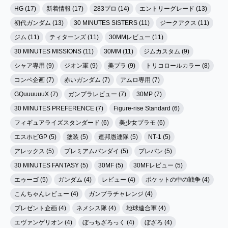
HG (17)
新着情報 (17)
283プロ (14)
エントリーグレード (13)
初代ガンダム (13)
30 MINUTES SISTERS (11)
ジークアクス (11)
ジム (11)
ティターンズ (11)
30MMレビュー (11)
30 MINUTES MISSIONS (11)
30MM (11)
ジムカスタム (9)
シャア専用 (9)
ジオン軍 (9)
美プラ (9)
トリコロールカラー (8)
コンペ企画 (7)
赤いガンダム (7)
アムロ専用 (7)
GQuuuuuuX (7)
ガンプラレビュー (7)
30MP (7)
30 MINUTES PREFERENCE (7)
Figure-rise Standard (6)
フィギュアライズスタンダード (6)
美少女プラモ (6)
エスホビGP (5)
塗装 (5)
連邦愚連隊 (5)
NT-1 (5)
アレックス (5)
プレミアムバンダイ (5)
プレバン (5)
30 MINUTES FANTASY (5)
30MF (5)
30MFレビュー (5)
エゥーゴ (5)
ガンダム (4)
レビュー (4)
ポケットの中の戦争 (4)
こんちゃんレビュー (4)
ガンプラチャレンジ (4)
プレゼント企画 (4)
ネメシス隊 (4)
地球連合軍 (4)
エヴァンゲリオン (4)
ぼっちざろっく (4)
ぼざろ (4)