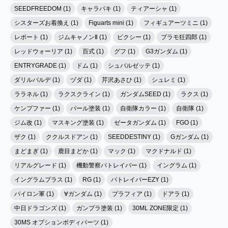
SEEDFREEDOM (1)
キャラパキ (1)
ティアーシャ (1)
シスターズお着換え (1)
Figuarts mini (1)
フィギュアーツミニ (1)
レポート (1)
ジムキャノンⅡ (1)
ピクシー (1)
プラモ狂四郎 (1)
レッドウォーリア (1)
百式 (1)
グフ (1)
G3ガンダム (1)
ENTRYGRADE (1)
ドム (1)
シュバルゼッテ (1)
ダリルバルデ (1)
ヅダ (1)
芹沢あさひ (1)
シュレミ (1)
ララネル (1)
ラクスクライン (1)
ガンダムSEED (1)
ラクス (1)
ケンプファー (1)
パール塗装 (1)
自衛隊カラー (1)
自衛隊 (1)
ジム改 (1)
マスキング塗装 (1)
ゼータガンダム (1)
FGO (1)
ザク (1)
ククルスドアン (1)
SEEDDESTINY (1)
Gガンダム (1)
まどまぎ (1)
鹿目まどか (1)
マック (1)
マクドナルド (1)
リアルグレード (1)
機動警察パトレイバー (1)
イングラム (1)
イングラムプラス (1)
RG (1)
パトレイバーEZY (1)
パイロン軍 (1)
∀ガンダム (1)
プラフィア (1)
ドアラ (1)
中日ドラゴンズ (1)
ガンプラ塗装 (1)
30ML ZONE限定 (1)
30MS オプションボディパーツ (1)