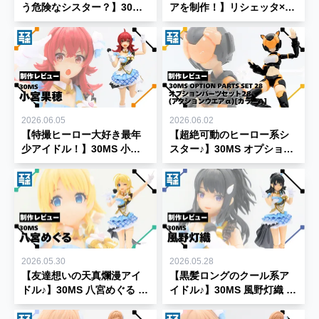
う危険なシスター？】30MS
アを制作！】リシェッタ×ラ
SIS-J00 メルンジャ[カラー
イディラでオリジナルパイ
A]制作レビュー★【30
ロットスーツを塗装してみ
MINUTES SISTERS】
た♪【30 MINUTES
SISTERS】
2026.06.05
2026.06.02
【特撮ヒーロー大好き最年
【超絶可動のヒーロー系シ
少アイドル！】30MS 小宮
スター♪】30MS オプション
果穂 制作レビュー★【30
パーツセット28(アクション
MINUTES SISTERS】
ウエアα)[カラーA] 制作レビ
ュー★【30 MINUTES
SISTERS】
2026.05.30
2026.05.28
【友達想いの天真爛漫アイ
【黒髪ロングのクール系ア
ドル♪】30MS 八宮めぐる 制
イドル♪】30MS 風野灯織 制
作レビュー★【30 MINUTES
作レビュー★【30 MINUTES
SISTERS】
SISTERS】