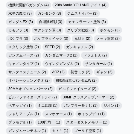
機動武闘伝Gガンダム (4)
20th Anniv. YOU AND アイ！ (4)
水星の魔女 (3)
ガンタンク (3)
ジムスナイパー (3)
ガンダムEX (3)
自衛隊迷彩 (3)
カモフラージュ塗装 (3)
カモフラ (3)
マクシオン軍 (3)
グリプス戦役 (3)
ポケモン (3)
ポケプラ (3)
ポケプラクイック (3)
元旦ク (2)
メッキ塗装 (2)
メタリック塗装 (2)
SEED (2)
ガンキャノン (2)
ガンダムベース (2)
ガンダムマーク2 (2)
ドラえもん (2)
キャノンタイプ (2)
ウイングガンダム (2)
サンタガール (2)
サンタコスチューム (2)
AOZ (2)
初音ミク (2)
ギャン (2)
オペレーションメテオ (2)
機動新戦記ガンダムW (2)
30MMオプションパーツ (2)
ビルドファイターズ (2)
ビルドファイターズトライ (2)
30MF クラスアップアーマー (2)
ベアッガイ (1)
ミニ四駆 (1)
ガンプラ一番くじ (1)
ジオン (1)
シャリア・ブル (1)
スマホケース (1)
ホイップデコ (1)
プラモデル (1)
100円均一 (1)
スターダストメモリー (1)
ガンダムセンチネル (1)
カトキ (1)
ゴールド塗装 (1)