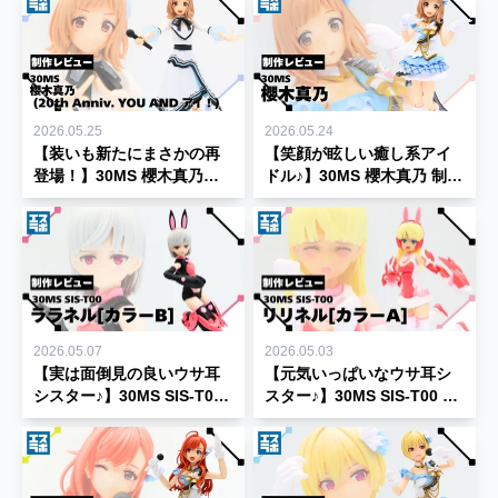
2026.05.25
2026.05.24
【装いも新たにまさかの再
【笑顔が眩しい癒し系アイ
登場！】30MS 櫻木真乃
ドル♪】30MS 櫻木真乃 制作
(20th Anniv. YOU AND ア
レビュー★【30 MINUTES
イ！) 制作レビュー★【30
SISTERS】
MINUTES SISTERS】
2026.05.07
2026.05.03
【実は面倒見の良いウサ耳
【元気いっぱいなウサ耳シ
シスター♪】30MS SIS-T00
スター♪】30MS SIS-T00 リ
ララネル[カラーB]★【30
リネル[カラーA]★【30
MINUTES SISTERS】
MINUTES SISTERS】