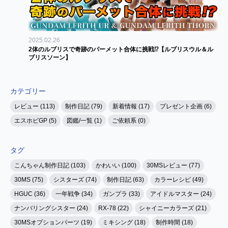
2025.02.26
2体のルブリスで奇跡のパーメット合体に挑戦⁉【ルブリスウル＆ル
ブリスソーン】
カテゴリー
レビュー (113)
制作日記 (79)
新着情報 (17)
プレゼント企画 (6)
エスホビGP (5)
図鑑/一覧 (1)
ご依頼系 (0)
タグ
こんちゃん制作日記 (103)
かわいい (100)
30MSレビュー (77)
30MS (75)
シスターズ (74)
制作日記 (63)
カラーレシピ (49)
HGUC (36)
一年戦争 (34)
ガンプラ (33)
アイドルマスター (24)
ナンバリングシスター (24)
RX-78 (22)
シャイニーカラーズ (21)
30MSオプションパーツ (19)
ミキシング (18)
制作時間 (18)