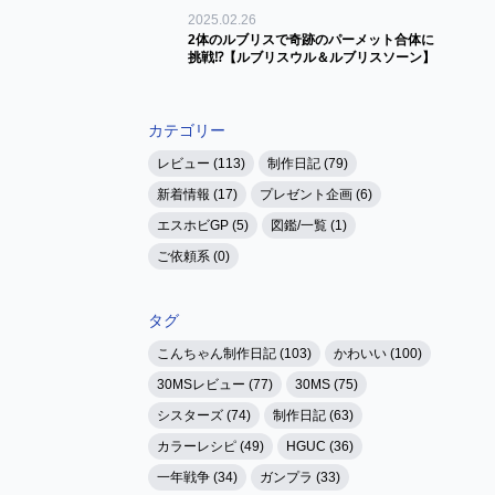
2025.02.26
2体のルブリスで奇跡のパーメット合体に
挑戦⁉【ルブリスウル＆ルブリスソーン】
カテゴリー
レビュー (113)
制作日記 (79)
新着情報 (17)
プレゼント企画 (6)
エスホビGP (5)
図鑑/一覧 (1)
ご依頼系 (0)
タグ
こんちゃん制作日記 (103)
かわいい (100)
30MSレビュー (77)
30MS (75)
シスターズ (74)
制作日記 (63)
カラーレシピ (49)
HGUC (36)
一年戦争 (34)
ガンプラ (33)