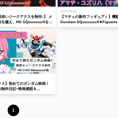
2025.06.03
用赤いジークアクスを制作♪】 メ
【マチュの新作フィギュア♬】機
を越え、HG GQuuuuuuXを全
Gundam GQuuuuuuX★Figuarts 
マテ・ユズリハ（マチュ）を開封
クアクス】
クス】初めてのガンダム映画！
の制作日記~映画感想＆
uX制作編
1