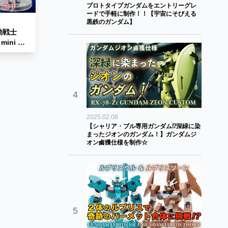
プロトタイプガンダムをエントリーグレ
ードで手軽に制作！！【宇宙にそびえる
黒鉄のガンダム】
動戦士
mini ア
！【ジー
4
2025.02.08
【シャリア・ブル専用ガンダム⁉深緑に染
まったジオンのガンダム！】ガンダムジ
オン鹵獲仕様を制作☆
5