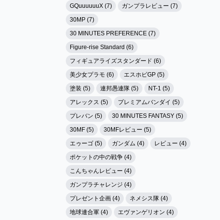
GQuuuuuuX (7)
ガンプラレビュー (7)
30MP (7)
30 MINUTES PREFERENCE (7)
Figure-rise Standard (6)
フィギュアライズスタンダード (6)
美少女プラモ (6)
エスホビGP (5)
塗装 (5)
連邦愚連隊 (5)
NT-1 (5)
アレックス (5)
プレミアムバンダイ (5)
プレバン (5)
30 MINUTES FANTASY (5)
30MF (5)
30MFレビュー (5)
エゥーゴ (5)
ガンダム (4)
レビュー (4)
ポケットの中の戦争 (4)
こんちゃんレビュー (4)
ガンプラチャレンジ (4)
プレゼント企画 (4)
ネメシス隊 (4)
地球連合軍 (4)
エヴァンゲリオン (4)