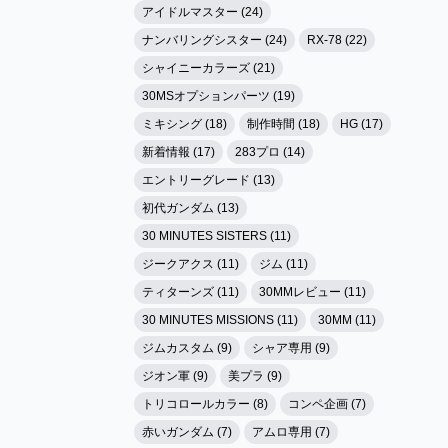
アイドルマスター (24)
ナンバリングシスター (24)
RX-78 (22)
シャイニーカラーズ (21)
30MSオプションパーツ (19)
ミキシング (18)
制作時間 (18)
HG (17)
新着情報 (17)
283プロ (14)
エントリーグレード (13)
初代ガンダム (13)
30 MINUTES SISTERS (11)
ジークアクス (11)
ジム (11)
ティターンズ (11)
30MMレビュー (11)
30 MINUTES MISSIONS (11)
30MM (11)
ジムカスタム (9)
シャア専用 (9)
ジオン軍 (9)
美プラ (9)
トリコロールカラー (8)
コンペ企画 (7)
赤いガンダム (7)
アムロ専用 (7)