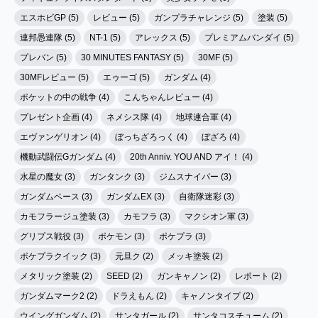
エスホビGP (5)
レビュー (5)
ガンプラチャレンジ (5)
塗装 (5)
連邦愚連隊 (5)
NT-1 (5)
アレックス (5)
プレミアムバンダイ (5)
プレバン (5)
30 MINUTES FANTASY (5)
30MF (5)
30MFレビュー (5)
エゥーゴ (5)
ガンダム (4)
ポケットの中の戦争 (4)
こんちゃんレビュー (4)
プレゼント企画 (4)
ネメシス隊 (4)
地球連合軍 (4)
エヴァンゲリオン (4)
ぼっちざろっく (4)
ぼざろ (4)
機動武闘伝Gガンダム (4)
20th Anniv. YOU AND アイ！ (4)
水星の魔女 (3)
ガンタンク (3)
ジムスナイパー (3)
ガンダムベース (3)
ガンダムEX (3)
自衛隊迷彩 (3)
カモフラージュ塗装 (3)
カモフラ (3)
マクシオン軍 (3)
グリプス戦役 (3)
ポケモン (3)
ポケプラ (3)
ポケプラクイック (3)
元旦ク (2)
メッキ塗装 (2)
メタリック塗装 (2)
SEED (2)
ガンキャノン (2)
レポート (2)
ガンダムマーク2 (2)
ドラえもん (2)
キャノンタイプ (2)
ウイングガンダム (2)
サンタガール (2)
サンタコスチューム (2)