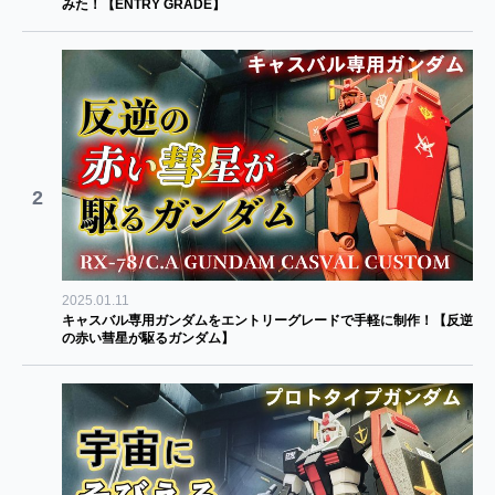
みた！【ENTRY GRADE】
2
2025.01.11
キャスバル専用ガンダムをエントリーグレードで手軽に制作！【反逆
の赤い彗星が駆るガンダム】