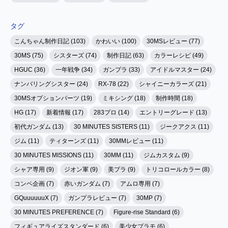
タグ
こんちゃん制作日記 (103)
かわいい (100)
30MSレビュー (77)
30MS (75)
シスターズ (74)
制作日記 (63)
カラーレシピ (49)
HGUC (36)
一年戦争 (34)
ガンプラ (33)
アイドルマスター (24)
ナンバリングシスター (24)
RX-78 (22)
シャイニーカラーズ (21)
30MSオプションパーツ (19)
ミキシング (18)
制作時間 (18)
HG (17)
新着情報 (17)
283プロ (14)
エントリーグレード (13)
初代ガンダム (13)
30 MINUTES SISTERS (11)
ジークアクス (11)
ジム (11)
ティターンズ (11)
30MMレビュー (11)
30 MINUTES MISSIONS (11)
30MM (11)
ジムカスタム (9)
シャア専用 (9)
ジオン軍 (9)
美プラ (9)
トリコロールカラー (8)
コンペ企画 (7)
赤いガンダム (7)
アムロ専用 (7)
GQuuuuuuX (7)
ガンプラレビュー (7)
30MP (7)
30 MINUTES PREFERENCE (7)
Figure-rise Standard (6)
フィギュアライズスタンダード (6)
美少女プラモ (6)