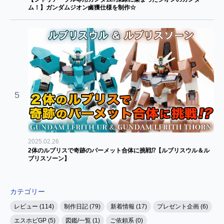
ム！】ガンダムジオン鹵獲仕様を制作☆
5
2025.02.26
2体のルブリスで奇跡のパーメット合体に挑戦⁉【ルブリスウル＆ル
ブリスソーン】
カテゴリー
レビュー (114)
制作日記 (79)
新着情報 (17)
プレゼント企画 (6)
エスホビGP (5)
図鑑/一覧 (1)
ご依頼系 (0)