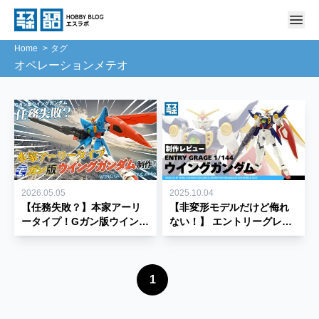
Home
タグ
オペレーションメテオ
2026.05.05
2025.10.04
【任務失敗？】本家アーリ
【非変形モデルだけど侮れ
ータイプ！Gガン版ウイング
ない！】 エントリーグレー
ガンダムを制作してみた！
ド 1/144 ウイングガンダム
【エントリーグレード】
制作レビュー 【ENTRY
GRADE】
1