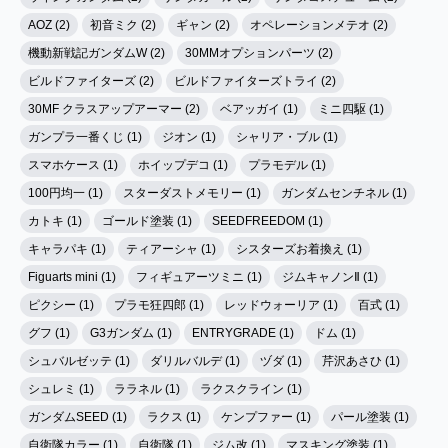
AOZ (2)
初音ミク (2)
ギャン (2)
オペレーションメテオ (2)
機動新戦記ガンダムW (2)
30MMオプションパーツ (2)
ビルドファイターズ (2)
ビルドファイターズトライ (2)
30MF クラスアップアーマー (2)
ベアッガイ (1)
ミニ四駆 (1)
ガンプラ一番くじ (1)
ジオン (1)
シャリア・ブル (1)
スマホケース (1)
ホイップデコ (1)
プラモデル (1)
100円均一 (1)
スターダストメモリー (1)
ガンダムセンチネル (1)
カトキ (1)
ゴールド塗装 (1)
SEEDFREEDOM (1)
キャラパキ (1)
ティアーシャ (1)
シスターズお着換え (1)
Figuarts mini (1)
フィギュアーツミニ (1)
ジムキャノンⅡ (1)
ピクシー (1)
プラモ狂四郎 (1)
レッドウォーリア (1)
百式 (1)
グフ (1)
G3ガンダム (1)
ENTRYGRADE (1)
ドム (1)
シュバルゼッテ (1)
ダリルバルデ (1)
ヅダ (1)
芹沢あさひ (1)
シュレミ (1)
ララネル (1)
ラクスクライン (1)
ガンダムSEED (1)
ラクス (1)
ケンプファー (1)
パール塗装 (1)
自衛隊カラー (1)
自衛隊 (1)
ジム改 (1)
マスキング塗装 (1)