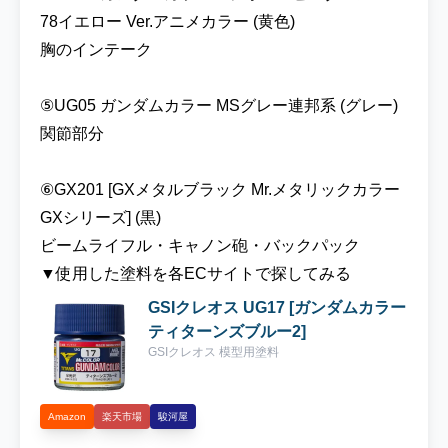
ットですが、プロポーションも良く地球連邦
78イエロー Ver.アニメカラー (黄色)
軍の機体のミキシングにも使い勝手の良いガ
胸のインテーク
ンプラです！今回はキット丸ごと使っていき
ます☆彡 ▼ 『HG 1/144 ジム・カスタム』を
各ECサイトで探してみる 今回はジム・カス
⑤UG05 ガンダムカラー MSグレー連邦系 (グレー)
タムのキットを全塗装をしていきます♪前回
関節部分
ジム・スナイパーⅡでもティターンズカラー
で塗装したのでそこまで難しくはない作業と
⑥GX201 [GXメタルブラック Mr.メタリックカラー
なります(^^♪ カラーレシピは以下となりま
GXシリーズ] (黒)
す。補足ですがティターンズカラーの塗料は
2本ずつ準備しました♪①UG17 [ガンダムカラ
ビームライフル・キャノン砲・バックパック
ー ティターンズブルー2] (ダークブルー)頭
▼使用した塗料を各ECサイトで探してみる
部・肩・腕・手の甲・脇腹の下・フロントア
GSIクレオス UG17 [ガンダムカラー
ーマーの四角部分・脚部・アンクルカバー・
ティターンズブルー2]
足の甲・シールド外側②UG16 [ガンダムカラ
GSIクレオス 模型用塗料
ー ティターンズブルー1] (黒)頭部の額部分・
胸部・腰部・スリッパ・シールド内側
③UG04 [ガンダムカラー MSレッド] (赤)肩＆
Amazon
楽天市場
駿河屋
膝のディテール・コクピットハッチ(下側)・