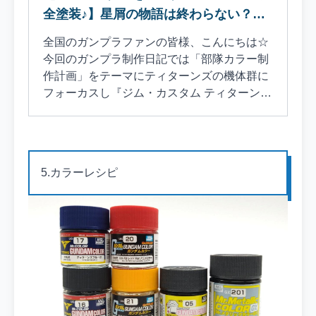
全塗装♪】星屑の物語は終わらない？黒
いジムカスタム！
全国のガンプラファンの皆様、こんにちは☆
今回のガンプラ制作日記では「部隊カラー制
作計画」をテーマにティターンズの機体群に
フォーカスし『ジム・カスタム ティターンズ
仕様』を制作に挑戦！雑誌・ウェブ企画
『A.O.Z Re-Boot』に登場するジム・カスタ
ムのティターンズバージョンに塗装をしてみ
ました♪こちらのブログでは、制作過程やカ
5.カラーレシピ
ラーレシピを中心に紹介していきます☆ 1.制
作背景2.機体解説3.使用キット紹介4.制作ポ
イント5.カラーレシピ6.塗装ポイント7.完
成！！8.ギャラリー9.次回を待て！？ ティタ
ーンズカラー第二弾となる今回は『ジム・カ
スタム ティターンズ仕様』を制作することに
なりました♪ジム・カスタムは胸部パーツを
アレックスに流用したりジムカスタム高機動
型を制作したりと何気に出番の多いキットで