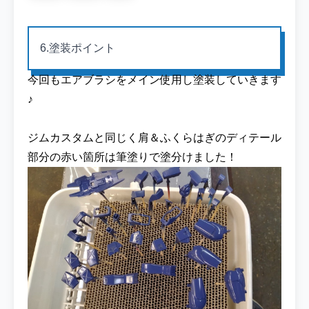
と『ガンダムデカールNo.108 機動戦士Zガン
ダム/機動戦士ガンダムZZ汎用1』をメインに
使用してます。ティターンズマークは他の機
6.塗装ポイント
体と並べても様になるように左肩に貼るよう
に心がけてます☆彡 元キット『HG 1/144 ジ
今回もエアブラシをメイン使用し塗装していきます
ム・カスタム』を左右に並べて比較写真を撮
♪
影！全然印象の違う期待に仕上がりました♪
▼『HG 1/144 ジム・カスタム』を各ECサイ
トで探してみる ここからは今回制作した『ジ
ジムカスタムと同じく肩＆ふくらはぎのディテール
ム・カスタム ティターンズ仕様』を中心に他
部分の赤い箇所は筆塗りで塗分けました！
の機体と撮影した写真などを紹介していきま
す♪後日アップした制作日記に使用した写真
等も順次追加していく予定です☆ まずは簡単
なポージング撮影を♪正面に向かっていくよ
うなポージングに挑戦してみました♪ HG ジ
ム・クゥエルの公式サイトに掲載されている
ポージングを参考に♪もうちょっと膝を曲げ
たかったのですが塗装が剥げるのを恐れた結
果、ほとんど曲げていない状態になりました(