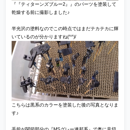
;∀;) シールドを前に防御態勢にしてみました♪
『『ティターンズブルー2』』のパーツを塗装して
ジム・カスタムはティターンズ発足直後にし
乾燥する前に撮影しました♪
か運用されていなかったという設定ですが、
このティターンズのロゴは目立つのでティタ
半光沢の塗料なのでこの時点ではまだテカテカに輝
ーンズの名を広めることに一役買ってくれた
いているのが分かりますね(^^)/
のでは？ まずは以前制作した『HG ジムカス
タム高機動型』と並べて撮影を♪脚部を改修
したこともありジムカスタム高機動型の方が
大きく見えますね(^^♪ ▼『HG 1/144 ジム・
カスタム』を各ECサイトで探してみる
▼『HG 1/144 ガンダム GP-01Fb フルバーニ
アン』を各ECサイトで探してみる
『ADVANCE OF Ζ アドバンスオブ ゼータ』
関連の機体『ジム改 ワグテイル』と並べて撮
影してみました！ ▼『HG 1/144 ジム改』を
こちらは黒系のカラーを塗装した後の写真となりま
各ECサイトで探してみる ▼『1/144 RGM-
す♪
79C ジム改 ワグテイル コンバージョンパー
ツ』を各ECサイトで探してみる ティターン
ズの機体ということで、『HG 1/144 ジム・
手前が関節部分の『MSグレー連邦系』で奥に見切