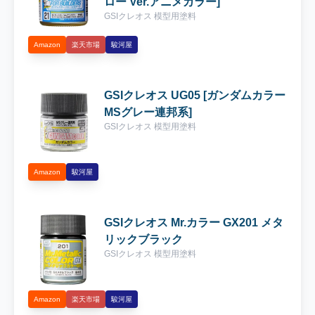
ロー Ver.アニメカラー]
を組立てて水転写式デカールを貼り、クレオ
GSIクレオス 模型用塗料
スさんの「Mr.スーパークリアー つや消しス
Amazon
楽天市場
駿河屋
プレー」を拭いて『ジム・カスタム ティター
ンズ仕様』が遂に完成しました！まずはメガ
ハウスさんのアークエンジェル格納庫ディス
GSIクレオス UG05 [ガンダムカラー
プレイでジオラマ撮影をしました(*^^)v 白い
MSグレー連邦系]
スクリーンを背景に正面から撮影を♪ジム・
GSIクレオス 模型用塗料
クゥエルではありませんよ(^^♪ 次は背面から
撮影を♪今回もバーニアの内側もしっかり塗
分けをしてます！ アングルを右側にフォーカ
Amazon
駿河屋
スして撮影しました！ジム・カスタムのライ
フルはデザインできに斜めに持たせないとい
けないんですよね(^^♪これって18メートル級
GSIクレオス Mr.カラー GX201 メタ
の機体には扱いづらいデザインですがあまり
リックブラック
気にしないことにしますw 地球連邦軍系の水
GSIクレオス 模型用塗料
転写デカールを貼り、ディテールアップを行
いました☆連邦系のデカール『ガンダムデカ
ールNo.30 HGUC 1/144 地球連邦軍MS用1』
Amazon
楽天市場
駿河屋