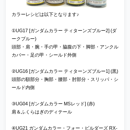
す！今回はミキシングや改修などせずシンプ
ルに塗装のみで制作していきます！！ 型式番
カラーレシピは以下となります♪
号と機体名称は『RGM-79N ジム・カスタム
ティターンズ仕様』。雑誌・ウェブ企画
①UG17 [ガンダムカラー ティターンズブルー2] (ダ
『A.O.Z Re-Boot』』が初出となります。テ
ークブルー)
ィターンズ設立直後からジム・クゥエルが配
頭部・肩・腕・手の甲・脇腹の下・脚部・アンクル
備されるまでの約2か月のみ運用されていた
という設定で『A.O.Z Re-Boot』では『ジ
カバー・足の甲・シールド外側
ム・カスタム ティターンズ所属機』という名
称になってますね(^^♪エゥーゴ仕様は劇場版
②UG16 [ガンダムカラー ティターンズブルー1] (黒)
アニメ『機動戦士ΖガンダムIII A New
頭部の額部分・胸部・腰部・肘部分・スリッパ・シ
Translation -星の鼓動は愛-』に搭乗している
ールド内側
ので、ティターンズ仕様は映像化されていな
い少しマイナーな機体です！カラーリングは
ダーク・ブルーを基調としたティターンズ・
③UG04 [ガンダムカラー MSレッド] (赤)
カラーに塗装されてます♪ 今回は『HG 1/144
肩＆ふくらはぎのディテール
ジム・カスタム』を使用して制作していきま
す！2011年1月に発売された10年以上前のキ
④UG21 ガンダムカラー・フォー・ビルダーズ RX-