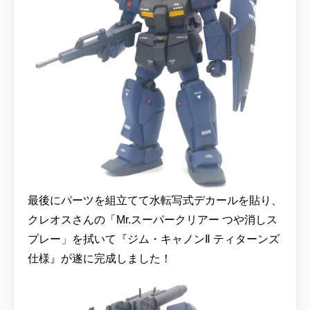
イトで探してみる 『HGUC 1/144 マラサイ』
を塗装制作した『マラサイ ティターンズ仕
様』と並べて撮影してみました！ ▼
『HGUC 1/144 マラサイ』を各ECサイトで
探してみる 『HGUC 1/144 ゼータガンダム』
を塗装制作した『ゼータガンダム ティターン
ズ鹵獲カラー』と並べて撮影してみました！
▼ 『HGUC 1/144 ゼータガンダム REVIVE』
を各ECサイトで探してみる エスホビ制作
『ジム・カスタム ティターンズ仕様』はいか
がでしたか？今後も様々な機体をティターン
ズカラーにしてみたいので、リクエストがあ
最後にパーツを組立てて水転写式デカールを貼り、
れば是非Xなどでご連絡をいただければと思
います(^^)/ジム・カスタム ティターンズ仕様
クレオスさんの「Mr.スーパークリアー つや消しス
の背後に謎のキャノンタイプのモビルスー
プレー」を拭いて『ジム・キャノンⅡ ティターンズ
ツ・・・・・。 はたして次なる機体は？？？
仕様』が遂に完成しました！
次回を待て！？