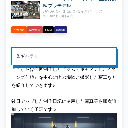
み プラモデル
BANDAI SPIRITS(バンダイスピリッツ)

2011年6月18日発売
Amazon
楽天市場
DMM
駿河屋
8.ギャラリー
ここからは今回制作した『ジム・キャノンⅡ ティタ
ーンズ仕様』を中心に他の機体と撮影した写真など
を紹介していきます♪
後日アップした制作日記に使用した写真等も順次追
加していく予定です☆