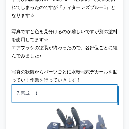
クゥエル』と並べて撮影しました！ジム・ク
れてしまったのですが『ティターンズブルー1』と
ゥエルはパチ組ですが違和感なくジム・カス
なります☆
タムと並べることができました(^^♪マスター
グレードは金型流用だったのでプロポーショ
写真ですと色を見分けるのが難しいですが別の塗料
ンは近いのですが、HG はデザインや設計な
を使用してます☆
どが異なっているのでジム・クゥエルの方が
マッシブに見えますね☆ ▼『HG 1/144 ジ
エアブラシの塗装が終わったので、各部位ごとに組
ム・クゥエル』を各ECサイトで探してみる
んでみました♪
続いて前回ティターンズカラー第一弾として
制作した『ジム・スナイパーⅡ ティターンズ
写真の状態からパーツごとに水転写式デカールを貼
隊仕様』と並べて撮影を♪搭乗した作品は異
っていく作業を行っていきます！
なりますが、ティターンズカラーのイケメン
ジムを並べることができました☆彡 ▼『HG
7.完成！！
1/144 ジム・スナイパーⅡ』を各ECサイトで
探してみる 『HGUC 1/144 ガルバルディβ 』
を塗装制作した『ガルバルディβ ティターン
ズ仕様』と並べて撮影してみました！
▼『HGUC 1/144 ガルバルディβ 』を各ECサ