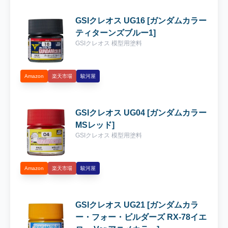
股間の上部④UG21 ガンダムカラー・フォ
ー・ビルダーズ RX-78イエロー Ver.アニメカ
GSIクレオス UG16 [ガンダムカラー
ラー (黄色)襟横と黄色のインテーク⑤UG05
ティターンズブルー1]
ガンダムカラー MSグレー連邦系 (グレー)関
GSIクレオス 模型用塗料
節部分⑥GX201 [GXメタルブラック Mr.メタ
リックカラーGXシリーズ] (黒)ビームライフ
Amazon
楽天市場
駿河屋
ル・バックパック ▼使用した塗料を各ECサ
イトで探してみる 今回もエアブラシをメイン
使用し塗装していきます♪肩＆膝のディテー
GSIクレオス UG04 [ガンダムカラー
ル部分の赤い箇所は筆塗りで塗分けました！
MSレッド]
『ティターンズブルー1』と『『ティターン
GSIクレオス 模型用塗料
ズブルー2』』のパーツです。シンプルなカ
ラー配置なのでマスキングはせず塗装できま
した☆彡 差しい色として使われる赤と黄色も
Amazon
楽天市場
駿河屋
パーツ数は少なかったですがエアブラシで塗
装しました♪ エアブラシの塗装が終わったの
で、各部位ごとに組んでみました♪写真の状
GSIクレオス UG21 [ガンダムカラ
態からパーツごとに水転写式デカールを貼っ
ー・フォー・ビルダーズ RX-78イエ
ていく作業を行っていきます！ 最後にパーツ